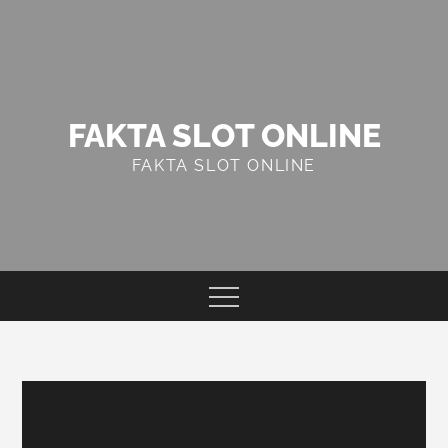
Skip
to
content
FAKTA SLOT ONLINE
FAKTA SLOT ONLINE