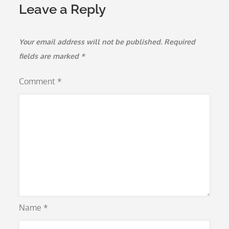
Leave a Reply
Your email address will not be published.
Required
fields are marked
*
Comment
*
Name
*