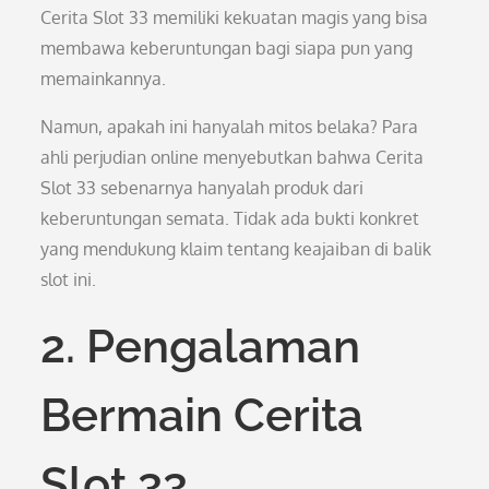
Cerita Slot 33 memiliki kekuatan magis yang bisa
membawa keberuntungan bagi siapa pun yang
memainkannya.
Namun, apakah ini hanyalah mitos belaka? Para
ahli perjudian online menyebutkan bahwa Cerita
Slot 33 sebenarnya hanyalah produk dari
keberuntungan semata. Tidak ada bukti konkret
yang mendukung klaim tentang keajaiban di balik
slot ini.
2. Pengalaman
Bermain Cerita
Slot 33