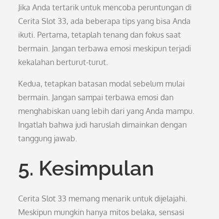
Jika Anda tertarik untuk mencoba peruntungan di
Cerita Slot 33, ada beberapa tips yang bisa Anda
ikuti. Pertama, tetaplah tenang dan fokus saat
bermain. Jangan terbawa emosi meskipun terjadi
kekalahan berturut-turut.
Kedua, tetapkan batasan modal sebelum mulai
bermain. Jangan sampai terbawa emosi dan
menghabiskan uang lebih dari yang Anda mampu.
Ingatlah bahwa judi haruslah dimainkan dengan
tanggung jawab.
5. Kesimpulan
Cerita Slot 33 memang menarik untuk dijelajahi.
Meskipun mungkin hanya mitos belaka, sensasi