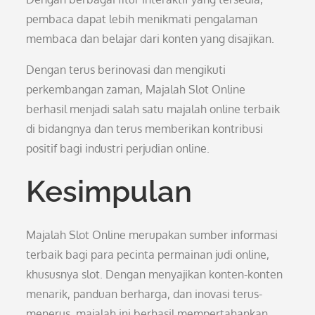
pembaca dapat lebih menikmati pengalaman
membaca dan belajar dari konten yang disajikan.
Dengan terus berinovasi dan mengikuti
perkembangan zaman, Majalah Slot Online
berhasil menjadi salah satu majalah online terbaik
di bidangnya dan terus memberikan kontribusi
positif bagi industri perjudian online.
Kesimpulan
Majalah Slot Online merupakan sumber informasi
terbaik bagi para pecinta permainan judi online,
khususnya slot. Dengan menyajikan konten-konten
menarik, panduan berharga, dan inovasi terus-
menerus, majalah ini berhasil mempertahankan