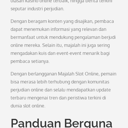
ulasan kasino online terbaik, hingga berita terkini
seputar industri perjudian.
Dengan beragam konten yang disajikan, pembaca
dapat menemukan informasi yang relevan dan
bermanfaat untuk mendukung pengalaman berjudi
online mereka. Selain itu, majalah ini juga sering
mengadakan kuis dan event-event menarik bagi
pembaca setianya.
Dengan berlangganan Majalah Slot Online, pemain
bisa merasa lebih terhubung dengan komunitas
perjudian online dan selalu mendapatkan update
terbaru mengenai tren dan peristiwa terkini di
dunia slot online.
Panduan Berguna