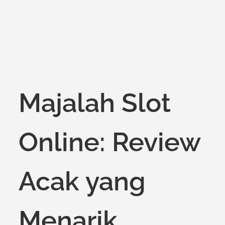
Majalah Slot
Online: Review
Acak yang
Menarik