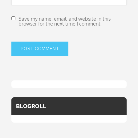
Save my name, email, and website in this
browser for the next time I comment.
BLOGROLL