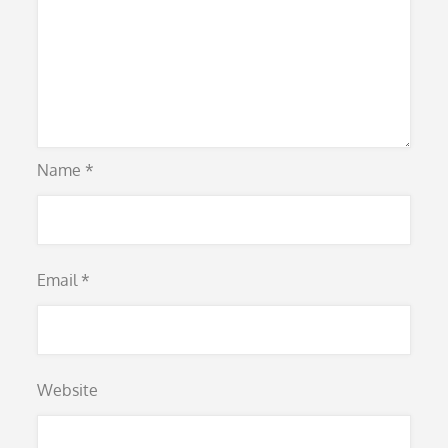
Name
*
Email
*
Website