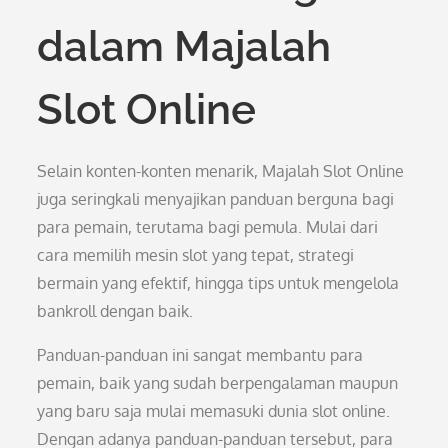
dalam Majalah
Slot Online
Selain konten-konten menarik, Majalah Slot Online
juga seringkali menyajikan panduan berguna bagi
para pemain, terutama bagi pemula. Mulai dari
cara memilih mesin slot yang tepat, strategi
bermain yang efektif, hingga tips untuk mengelola
bankroll dengan baik.
Panduan-panduan ini sangat membantu para
pemain, baik yang sudah berpengalaman maupun
yang baru saja mulai memasuki dunia slot online.
Dengan adanya panduan-panduan tersebut, para