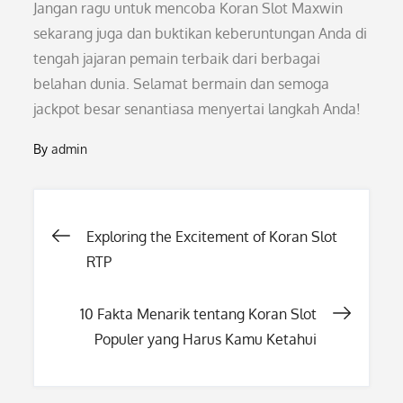
Jangan ragu untuk mencoba Koran Slot Maxwin
sekarang juga dan buktikan keberuntungan Anda di
tengah jajaran pemain terbaik dari berbagai
belahan dunia. Selamat bermain dan semoga
jackpot besar senantiasa menyertai langkah Anda!
By
admin
Post
Exploring the Excitement of Koran Slot
RTP
navigation
10 Fakta Menarik tentang Koran Slot
Populer yang Harus Kamu Ketahui