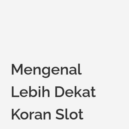
on
Mengenal
Lebih Dekat
Koran Slot