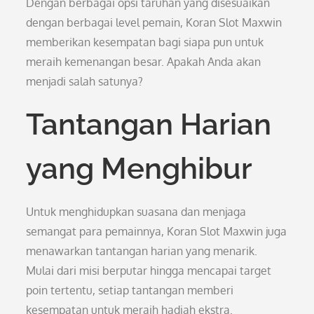
Dengan berbagai opsi taruhan yang disesuaikan
dengan berbagai level pemain, Koran Slot Maxwin
memberikan kesempatan bagi siapa pun untuk
meraih kemenangan besar. Apakah Anda akan
menjadi salah satunya?
Tantangan Harian
yang Menghibur
Untuk menghidupkan suasana dan menjaga
semangat para pemainnya, Koran Slot Maxwin juga
menawarkan tantangan harian yang menarik.
Mulai dari misi berputar hingga mencapai target
poin tertentu, setiap tantangan memberi
kesempatan untuk meraih hadiah ekstra.