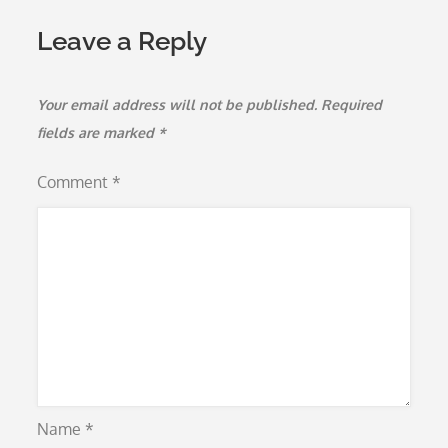
Leave a Reply
Your email address will not be published.
Required
fields are marked
*
Comment
*
Name
*