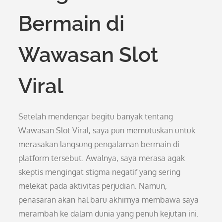
Bermain di
Wawasan Slot
Viral
Setelah mendengar begitu banyak tentang
Wawasan Slot Viral, saya pun memutuskan untuk
merasakan langsung pengalaman bermain di
platform tersebut. Awalnya, saya merasa agak
skeptis mengingat stigma negatif yang sering
melekat pada aktivitas perjudian. Namun,
penasaran akan hal baru akhirnya membawa saya
merambah ke dalam dunia yang penuh kejutan ini.