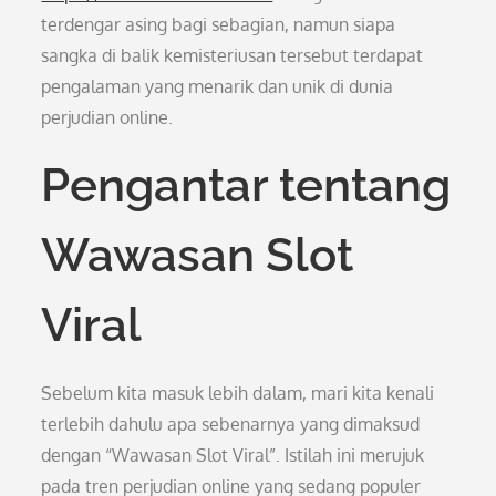
terdengar asing bagi sebagian, namun siapa
sangka di balik kemisteriusan tersebut terdapat
pengalaman yang menarik dan unik di dunia
perjudian online.
Pengantar tentang
Wawasan Slot
Viral
Sebelum kita masuk lebih dalam, mari kita kenali
terlebih dahulu apa sebenarnya yang dimaksud
dengan “Wawasan Slot Viral”. Istilah ini merujuk
pada tren perjudian online yang sedang populer