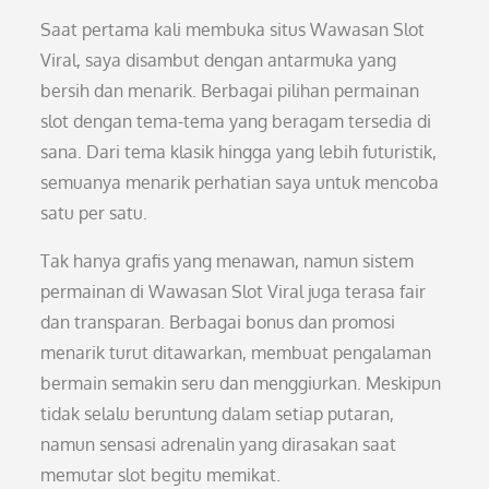
Saat pertama kali membuka situs Wawasan Slot
Viral, saya disambut dengan antarmuka yang
bersih dan menarik. Berbagai pilihan permainan
slot dengan tema-tema yang beragam tersedia di
sana. Dari tema klasik hingga yang lebih futuristik,
semuanya menarik perhatian saya untuk mencoba
satu per satu.
Tak hanya grafis yang menawan, namun sistem
permainan di Wawasan Slot Viral juga terasa fair
dan transparan. Berbagai bonus dan promosi
menarik turut ditawarkan, membuat pengalaman
bermain semakin seru dan menggiurkan. Meskipun
tidak selalu beruntung dalam setiap putaran,
namun sensasi adrenalin yang dirasakan saat
memutar slot begitu memikat.