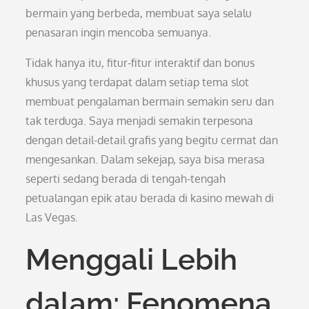
bermain yang berbeda, membuat saya selalu
penasaran ingin mencoba semuanya.
Tidak hanya itu, fitur-fitur interaktif dan bonus
khusus yang terdapat dalam setiap tema slot
membuat pengalaman bermain semakin seru dan
tak terduga. Saya menjadi semakin terpesona
dengan detail-detail grafis yang begitu cermat dan
mengesankan. Dalam sekejap, saya bisa merasa
seperti sedang berada di tengah-tengah
petualangan epik atau berada di kasino mewah di
Las Vegas.
Menggali Lebih
dalam: Fenomena