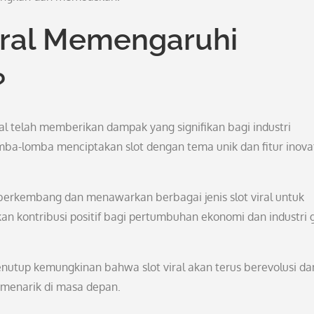
iral Memengaruhi
?
ral telah memberikan dampak yang signifikan bagi industri
a-lomba menciptakan slot dengan tema unik dan fitur inovat
n berkembang dan menawarkan berbagai jenis slot viral untuk
n kontribusi positif bagi pertumbuhan ekonomi dan industri
nutup kemungkinan bahwa slot viral akan terus berevolusi da
enarik di masa depan.