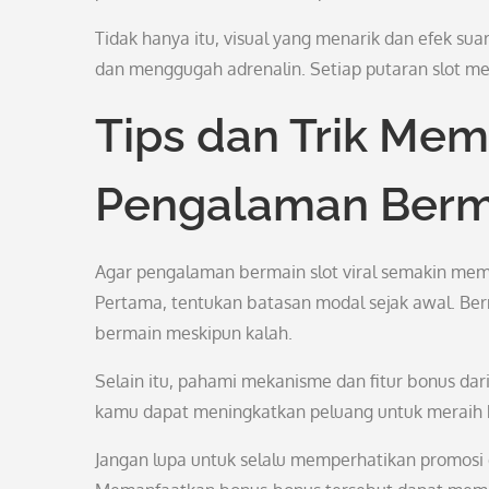
Tidak hanya itu, visual yang menarik dan efek 
dan menggugah adrenalin. Setiap putaran slot me
Tips dan Trik Me
Pengalaman Berma
Agar pengalaman bermain slot viral semakin memu
Pertama, tentukan batasan modal sejak awal. Ber
bermain meskipun kalah.
Selain itu, pahami mekanisme dan fitur bonus dari
kamu dapat meningkatkan peluang untuk meraih
Jangan lupa untuk selalu memperhatikan promosi