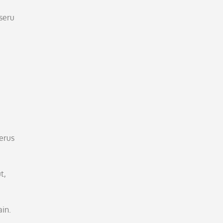
seru
erus
t,
in.