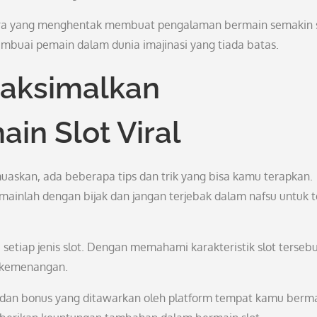
suara yang menghentak membuat pengalaman bermain semakin 
mbuai pemain dalam dunia imajinasi yang tiada batas.
maksimalkan
in Slot Viral
askan, ada beberapa tips dan trik yang bisa kamu terapkan.
mainlah dengan bijak dan jangan terjebak dalam nafsu untuk t
 setiap jenis slot. Dengan memahami karakteristik slot tersebu
 kemenangan.
 dan bonus yang ditawarkan oleh platform tempat kamu berma