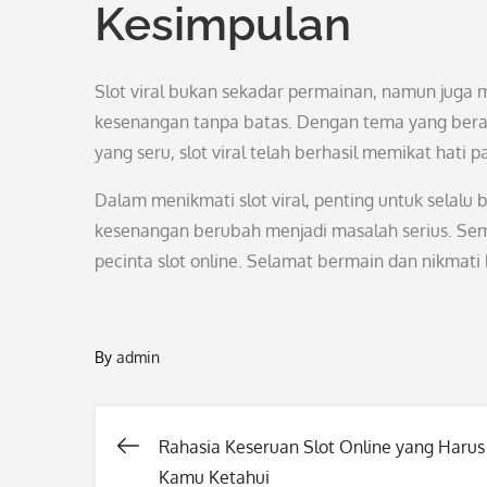
Kesimpulan
Slot viral bukan sekadar permainan, namun juga
kesenangan tanpa batas. Dengan tema yang bera
yang seru, slot viral telah berhasil memikat hati p
Dalam menikmati slot viral, penting untuk selalu
kesenangan berubah menjadi masalah serius. Sem
pecinta slot online. Selamat bermain dan nikmati
By
admin
Rahasia Keseruan Slot Online yang Harus
Post
Kamu Ketahui