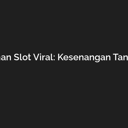
n Slot Viral: Kesenangan Tan