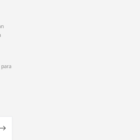
an
n
 para