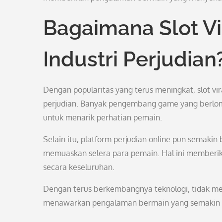
Bagaimana Slot V
Industri Perjudian
Dengan popularitas yang terus meningkat, slot vi
perjudian. Banyak pengembang game yang berlomb
untuk menarik perhatian pemain.
Selain itu, platform perjudian online pun semaki
memuaskan selera para pemain. Hal ini memberika
secara keseluruhan.
Dengan terus berkembangnya teknologi, tidak me
menawarkan pengalaman bermain yang semakin m