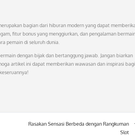
 merupakan bagian dari hiburan modern yang dapat memberik
gam, fitur bonus yang menggiurkan, dan pengalaman bermai
ara pemain di seluruh dunia.
 bermain dengan bijak dan bertanggung jawab. Jangan biarkan
oga artikel ini dapat memberikan wawasan dan inspirasi bagi
 keseruannya!
Rasakan Sensasi Berbeda dengan Rangkuman
Slot