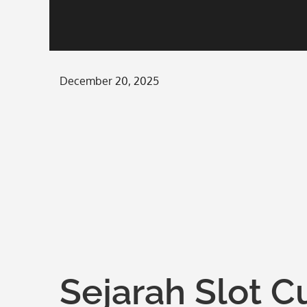
Posted
December 20, 2025
on
Sejarah Slot C