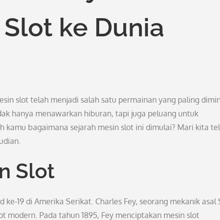
Slot ke Dunia
in slot telah menjadi salah satu permainan yang paling dimin
dak hanya menawarkan hiburan, tapi juga peluang untuk
amu bagaimana sejarah mesin slot ini dimulai? Mari kita tel
udian.
n Slot
d ke-19 di Amerika Serikat. Charles Fey, seorang mekanik asal
lot modern. Pada tahun 1895, Fey menciptakan mesin slot