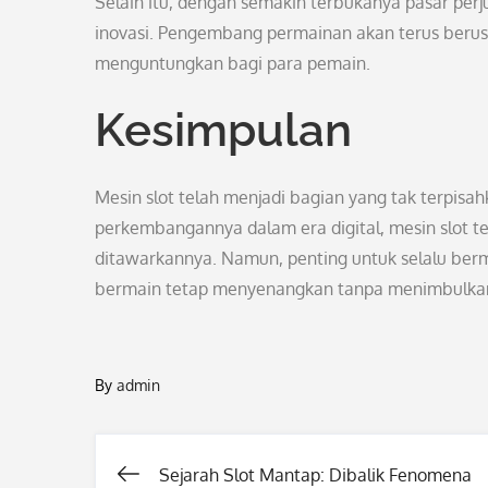
Selain itu, dengan semakin terbukanya pasar perju
inovasi. Pengembang permainan akan terus berus
menguntungkan bagi para pemain.
Kesimpulan
Mesin slot telah menjadi bagian yang tak terpisa
perkembangannya dalam era digital, mesin slot 
ditawarkannya. Namun, penting untuk selalu ber
bermain tetap menyenangkan tanpa menimbulka
By
admin
Sejarah Slot Mantap: Dibalik Fenomena