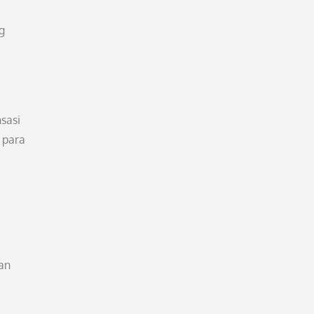
g
sasi
 para
kan