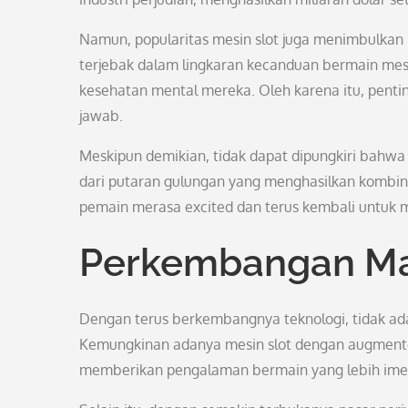
Namun, popularitas mesin slot juga menimbulkan 
terjebak dalam lingkaran kecanduan bermain mes
kesehatan mental mereka. Oleh karena itu, pent
jawab.
Meskipun demikian, tidak dapat dipungkiri bahwa 
dari putaran gulungan yang menghasilkan kombi
pemain merasa excited dan terus kembali untuk
Perkembangan Ma
Dengan terus berkembangnya teknologi, tidak ad
Kemungkinan adanya mesin slot dengan augmented r
memberikan pengalaman bermain yang lebih imers