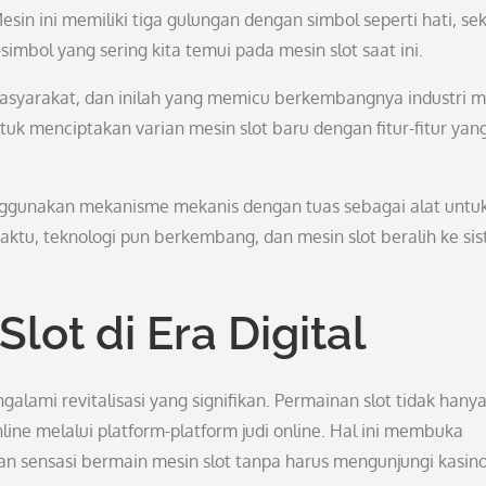
esin ini memiliki tiga gulungan dengan simbol seperti hati, se
simbol yang sering kita temui pada mesin slot saat ini.
 masyarakat, dan inilah yang memicu berkembangnya industri m
ntuk menciptakan varian mesin slot baru dengan fitur-fitur yan
ggunakan mekanisme mekanis dengan tuas sebagai alat untu
ktu, teknologi pun berkembang, dan mesin slot beralih ke si
Slot di Era Digital
alami revitalisasi yang signifikan. Permainan slot tidak hany
online melalui platform-platform judi online. Hal ini membuka
n sensasi bermain mesin slot tanpa harus mengunjungi kasin