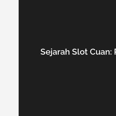
Sejarah Slot Cuan: