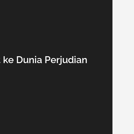
 ke Dunia Perjudian