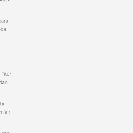
para
oba
Fitur
 dan
tir
 fair