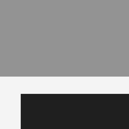
Skip
to
content