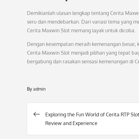
Demikianlah ulasan lengkap tentang Cerita Maxw
seru dan mendebarkan. Dari variasi tema yang men
Cerita Maxwin Slot memang layak untuk dicoba.
Dengan kesempatan meraih kemenangan besar, ke
Cerita Maxwin Slot menjadi pilihan yang tepat bag
bergabung dan rasakan sensasi kemenangan di Ce
By
admin
Exploring the Fun World of Cerita RTP Slot
Post
Review and Experience