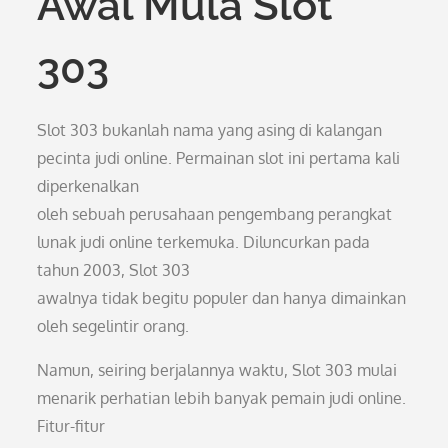
Awal Mula Slot
303
Slot 303 bukanlah nama yang asing di kalangan
pecinta judi online. Permainan slot ini pertama kali
diperkenalkan
oleh sebuah perusahaan pengembang perangkat
lunak judi online terkemuka. Diluncurkan pada
tahun 2003, Slot 303
awalnya tidak begitu populer dan hanya dimainkan
oleh segelintir orang.
Namun, seiring berjalannya waktu, Slot 303 mulai
menarik perhatian lebih banyak pemain judi online.
Fitur-fitur