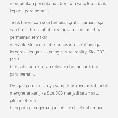
memberikan pengalaman bermain yang lebih baik
kepada para pemain.
Tidak hanya dari segi tampilan grafis, namun juga
dari fitur-fitur tambahan yang semakin membuat
permainan semakin
menarik. Mulai dari fitur bonus interaktif hingga
integrasi dengan teknologi virtual reality, Slot 303
terus
berusaha untuk tetap relevan dan menarik bagi
para pemain.
Dengan popularitasnya yang terus meningkat, tidak
mengherankan jika Slot 303 menjadi salah satu
pilihan utama
bagi para penggemar judi online di seluruh dunia.