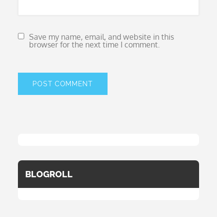
Save my name, email, and website in this
browser for the next time I comment.
BLOGROLL