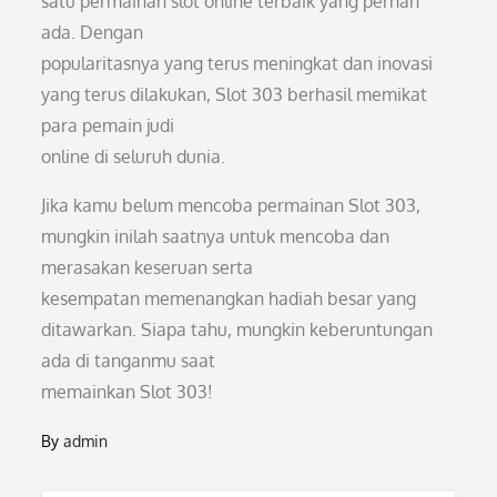
satu permainan slot online terbaik yang pernah
ada. Dengan
popularitasnya yang terus meningkat dan inovasi
yang terus dilakukan, Slot 303 berhasil memikat
para pemain judi
online di seluruh dunia.
Jika kamu belum mencoba permainan Slot 303,
mungkin inilah saatnya untuk mencoba dan
merasakan keseruan serta
kesempatan memenangkan hadiah besar yang
ditawarkan. Siapa tahu, mungkin keberuntungan
ada di tanganmu saat
memainkan Slot 303!
By
admin