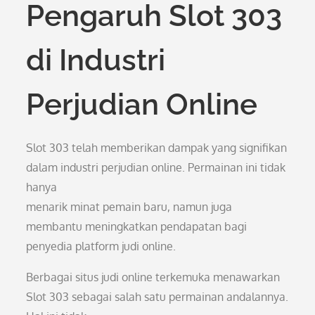
Pengaruh Slot 303
di Industri
Perjudian Online
Slot 303 telah memberikan dampak yang signifikan
dalam industri perjudian online. Permainan ini tidak
hanya
menarik minat pemain baru, namun juga
membantu meningkatkan pendapatan bagi
penyedia platform judi online.
Berbagai situs judi online terkemuka menawarkan
Slot 303 sebagai salah satu permainan andalannya.