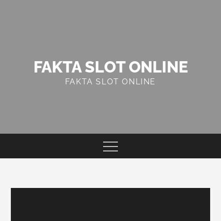
Skip
to
content
FAKTA SLOT ONLINE
FAKTA SLOT ONLINE