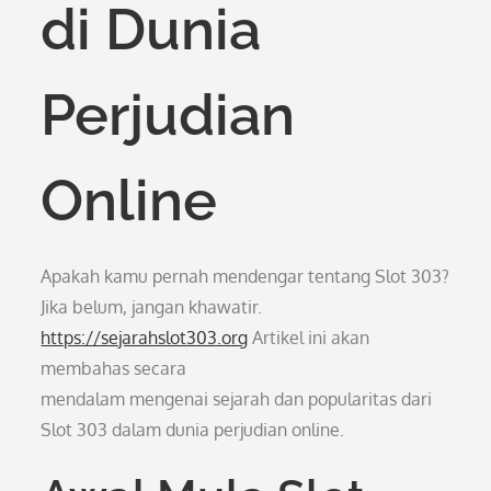
di Dunia
Perjudian
Online
Apakah kamu pernah mendengar tentang Slot 303?
Jika belum, jangan khawatir.
https://sejarahslot303.org
Artikel ini akan
membahas secara
mendalam mengenai sejarah dan popularitas dari
Slot 303 dalam dunia perjudian online.