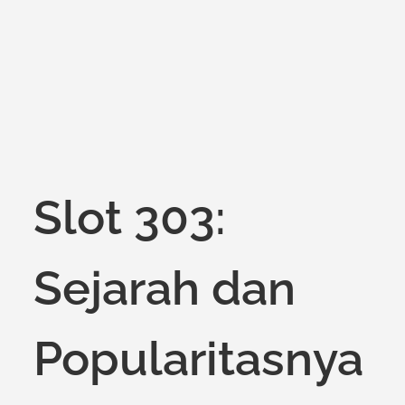
on
Slot 303:
Sejarah dan
Popularitasnya