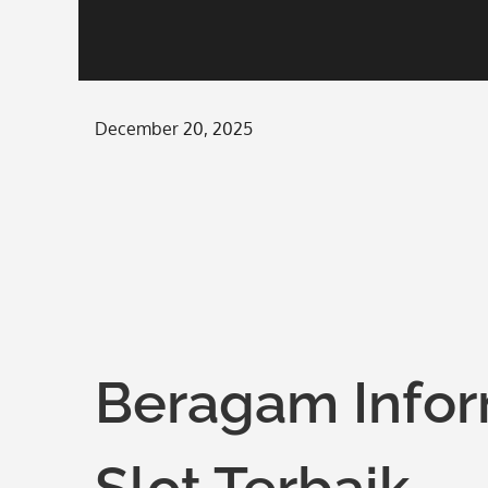
Posted
December 20, 2025
on
Beragam Infor
Slot Terbaik