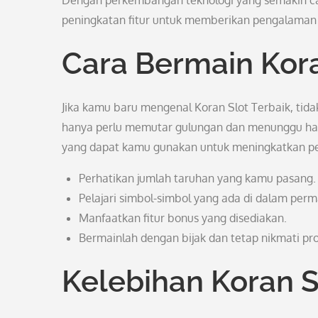
Dengan perkembangan teknologi yang semakin ca
peningkatan fitur untuk memberikan pengalaman 
Cara Bermain Kora
Jika kamu baru mengenal Koran Slot Terbaik, tid
hanya perlu memutar gulungan dan menunggu hasil
yang dapat kamu gunakan untuk meningkatkan 
Perhatikan jumlah taruhan yang kamu pasang.
Pelajari simbol-simbol yang ada di dalam perm
Manfaatkan fitur bonus yang disediakan.
Bermainlah dengan bijak dan tetap nikmati pr
Kelebihan Koran S