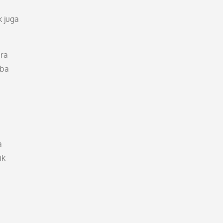
k juga
ara
oba
a
ik