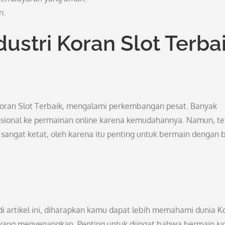
n.
stri Koran Slot Terba
k Koran Slot Terbaik, mengalami perkembangan pesat. Banyak
nsional ke permainan online karena kemudahannya. Namun, te
 sangat ketat, oleh karena itu penting untuk bermain dengan b
di artikel ini, diharapkan kamu dapat lebih memahami dunia K
 yang menyenangkan. Penting untuk diingat bahwa bermain ju