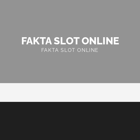
FAKTA SLOT ONLINE
FAKTA SLOT ONLINE