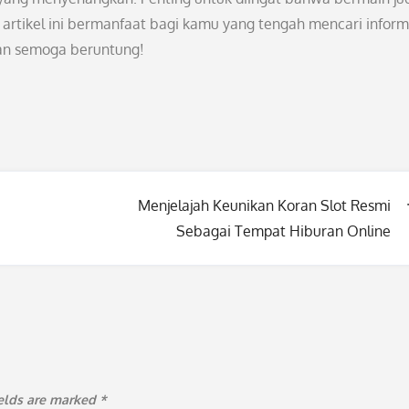
rtikel ini bermanfaat bagi kamu yang tengah mencari inform
dan semoga beruntung!
Menjelajah Keunikan Koran Slot Resmi
Sebagai Tempat Hiburan Online
ields are marked
*