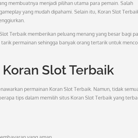
 yang membuatnya menjadi pilihan utama para pemain. Salah
gameplay yang mudah dipahami. Selain itu, Koran Slot Terbai
enggiurkan.
n Slot Terbaik memberikan peluang menang yang besar bagi p
tarik permainan sehingga banyak orang tertarik untuk menc
 Koran Slot Terbaik
g menawarkan permainan Koran Slot Terbaik. Namun, tidak semu
berapa tips dalam memilih situs Koran Slot Terbaik yang terba
 pembayaran yang aman.