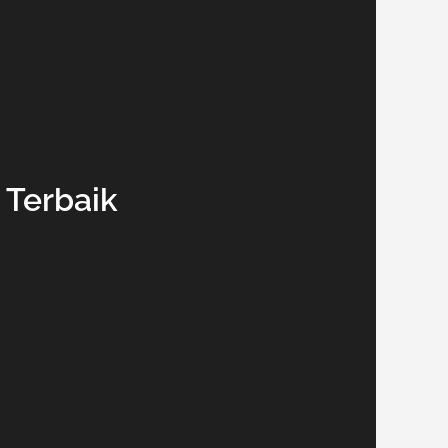
 Terbaik