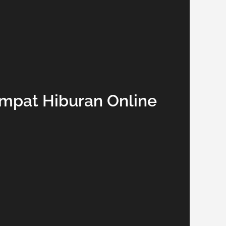
empat Hiburan Online