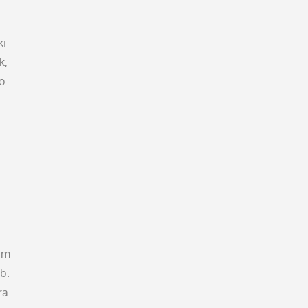
ki
k,
o
em
b.
ra