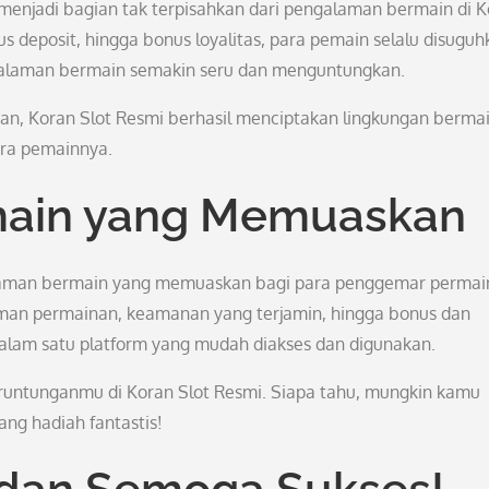
menjadi bagian tak terpisahkan dari pengalaman bermain di 
s deposit, hingga bonus loyalitas, para pemain selalu disuguh
laman bermain semakin seru dan menguntungkan.
an, Koran Slot Resmi berhasil menciptakan lingkungan berma
ra pemainnya.
ain yang Memuaskan
alaman bermain yang memuaskan bagi para penggemar permai
gaman permainan, keamanan yang terjamin, hingga bonus dan
lam satu platform yang mudah diakses dan digunakan.
untunganmu di Koran Slot Resmi. Siapa tahu, mungkin kamu
g hadiah fantastis!