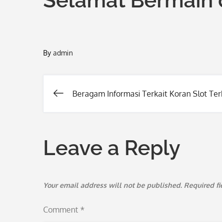
Selamat Bermain
By
admin
Beragam Informasi Terkait Koran Slot Ter
Post
navigation
Leave a Reply
Your email address will not be published.
Required f
Comment
*